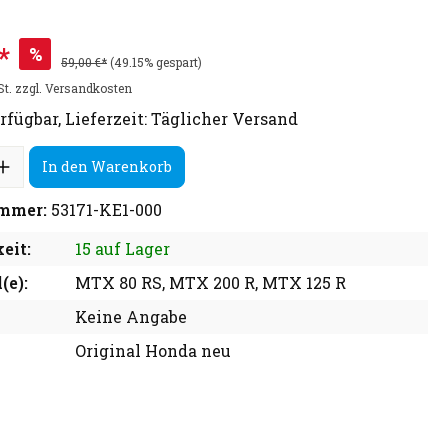
*
%
59,00 €*
(49.15% gespart)
St. zzgl. Versandkosten
rfügbar, Lieferzeit: Täglicher Versand
In den Warenkorb
mmer:
53171-KE1-000
eit:
15 auf Lager
(e):
MTX 80 RS, MTX 200 R, MTX 125 R
Keine Angabe
Original Honda neu