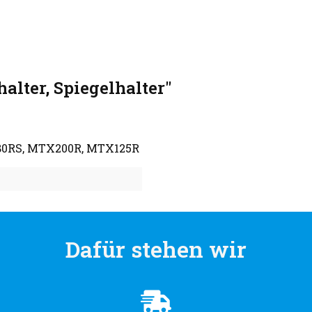
lter, Spiegelhalter"
X80RS, MTX200R, MTX125R
Dafür stehen wir