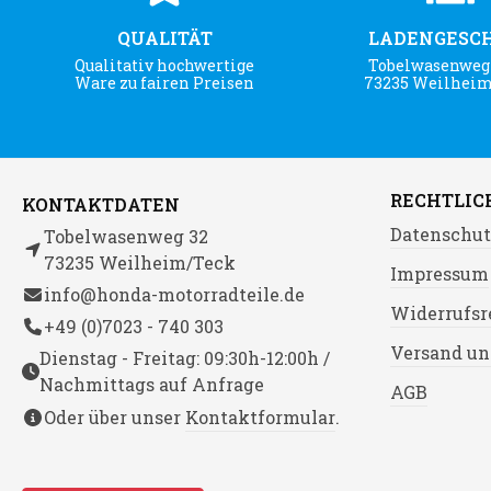
QUALITÄT
LADENGESC
Qualitativ hochwertige
Tobelwasenweg 
Ware zu fairen Preisen
73235 Weilhei
RECHTLIC
KONTAKTDATEN
Datenschut
Tobelwasenweg 32
73235 Weilheim/Teck
Impressum
info@honda-motorradteile.de
Widerrufsr
+49 (0)7023 - 740 303
Versand un
Dienstag - Freitag: 09:30h-12:00h /
Nachmittags auf Anfrage
AGB
Oder über unser
Kontaktformular
.