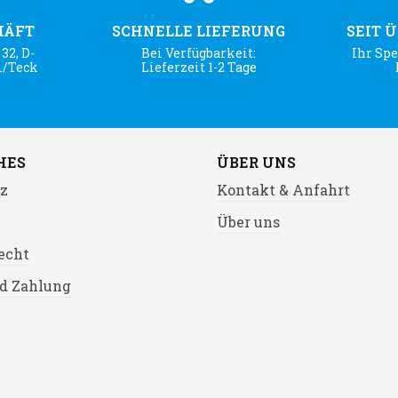
HÄFT
SCHNELLE LIEFERUNG
SEIT 
32, D-
Bei Verfügbarkeit:
Ihr Spe
m/Teck
Lieferzeit 1-2 Tage
HES
ÜBER UNS
z
Kontakt & Anfahrt
Über uns
echt
d Zahlung