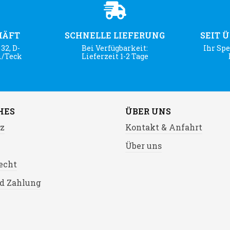
HÄFT
SCHNELLE LIEFERUNG
SEIT 
32, D-
Bei Verfügbarkeit:
Ihr Spe
m/Teck
Lieferzeit 1-2 Tage
HES
ÜBER UNS
z
Kontakt & Anfahrt
Über uns
echt
d Zahlung