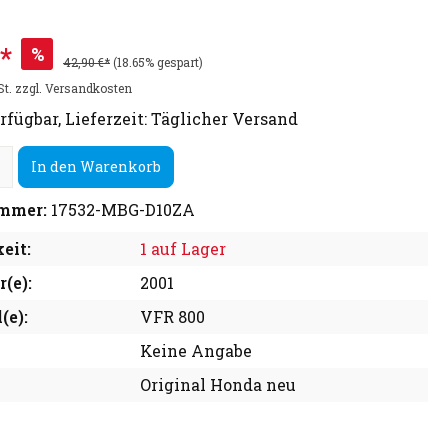
*
%
42,90 €*
(18.65% gespart)
St. zzgl. Versandkosten
rfügbar, Lieferzeit: Täglicher Versand
In den Warenkorb
mmer:
17532-MBG-D10ZA
eit:
1 auf Lager
r(e):
2001
(e):
VFR 800
Keine Angabe
Original Honda neu