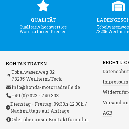
QUALITÄT
LADENGESC
Qualitativ hochwertige
Tobelwasenweg 
Ware zu fairen Preisen
73235 Weilhei
RECHTLIC
KONTAKTDATEN
Datenschut
Tobelwasenweg 32
73235 Weilheim/Teck
Impressum
info@honda-motorradteile.de
Widerrufsr
+49 (0)7023 - 740 303
Versand un
Dienstag - Freitag: 09:30h-12:00h /
Nachmittags auf Anfrage
AGB
Oder über unser
Kontaktformular
.