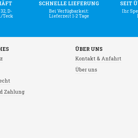
HÄFT
SCHNELLE LIEFERUNG
SEIT 
32, D-
Bei Verfügbarkeit:
Ihr Spe
m/Teck
Lieferzeit 1-2 Tage
HES
ÜBER UNS
z
Kontakt & Anfahrt
Über uns
echt
d Zahlung