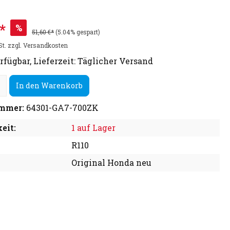
*
%
51,60 €*
(5.04% gespart)
St. zzgl. Versandkosten
rfügbar, Lieferzeit: Täglicher Versand
In den Warenkorb
mmer:
64301-GA7-700ZK
eit:
1 auf Lager
R110
Original Honda neu