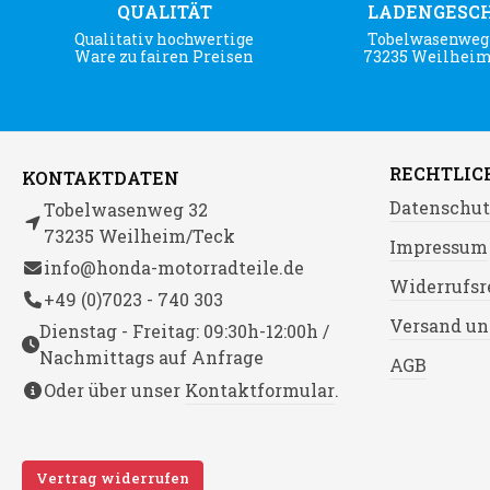
QUALITÄT
LADENGESC
Qualitativ hochwertige
Tobelwasenweg 
Ware zu fairen Preisen
73235 Weilhei
RECHTLIC
KONTAKTDATEN
Datenschut
Tobelwasenweg 32
73235 Weilheim/Teck
Impressum
info@honda-motorradteile.de
Widerrufsr
+49 (0)7023 - 740 303
Versand un
Dienstag - Freitag: 09:30h-12:00h /
Nachmittags auf Anfrage
AGB
Oder über unser
Kontaktformular
.
Vertrag widerrufen