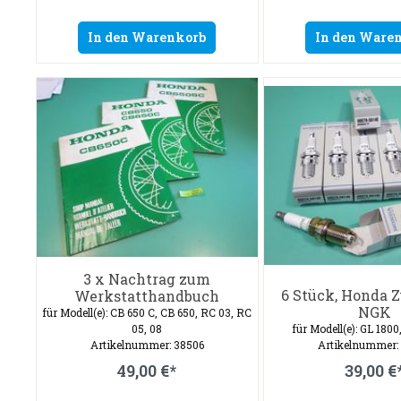
In den Warenkorb
In den Ware
3 x Nachtrag zum
6 Stück, Honda 
Werkstatthandbuch
NGK
für Modell(e): CB 650 C, CB 650, RC 03, RC
05, 08
für Modell(e): GL 180
Artikelnummer: 38506
Artikelnummer:
49,00 €*
39,00 €