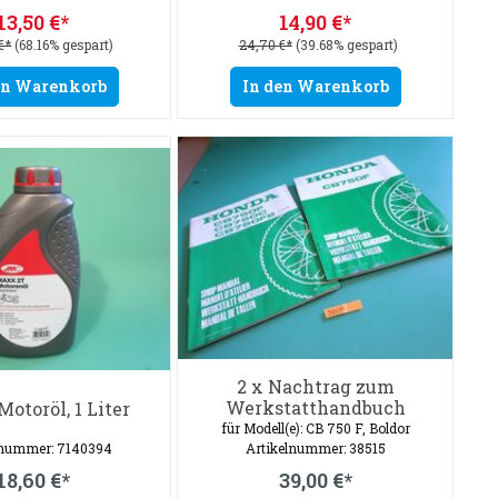
13,50 €*
14,90 €*
€*
(68.16% gespart)
24,70 €*
(39.68% gespart)
en Warenkorb
In den Warenkorb
2 x Nachtrag zum
Werkstatthandbuch
Motoröl, 1 Liter
für Modell(e): CB 750 F, Boldor
lnummer: 7140394
Artikelnummer: 38515
18,60 €*
39,00 €*