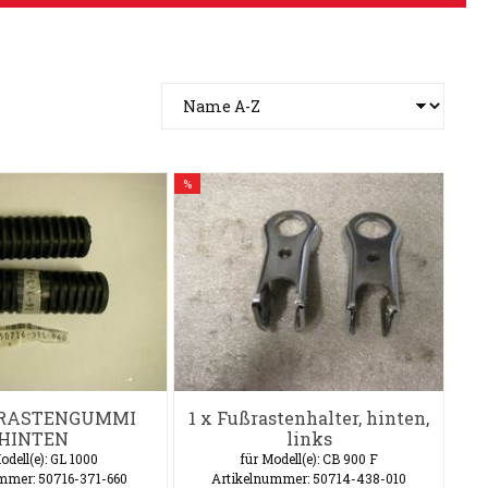
%
ßRASTENGUMMI
1 x Fußrastenhalter, hinten,
HINTEN
links
odell(e): GL 1000
für Modell(e): CB 900 F
mmer: 50716-371-660
Artikelnummer: 50714-438-010