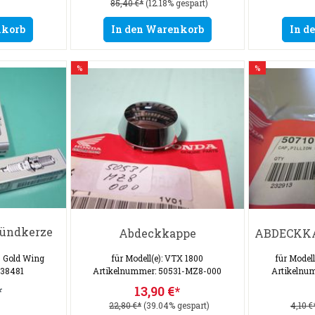
85,40 €*
(12.18% gespart)
nkorb
In den Warenkorb
In d
%
%
Zündkerze
Abdeckkappe
ABDECKKA
0, Gold Wing
für Modell(e): VTX 1800
für Model
 38481
Artikelnummer: 50531-MZ8-000
Artikelnu
*
13,90 €*
22,80 €*
(39.04% gespart)
4,10 €