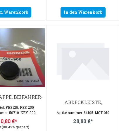
en Warenkorb
In den Warenkorb
PPE, BEIFAHRER-
ABDECKLEISTE,
l(e): FES125, FES 250
mmer: 50710-KEY-900
Artikelnummer: 64105-MCT-010
0,80 €*
28,80 €*
*
(80.49% gespart)