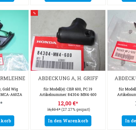
%
ARMLEHNE
ABDECKUNG A, H. GRIFF
ABDECKU
0, Gold Wig
für Modell(e): CBR 600, PC 19
für Model
0-MCA-A60ZA
Artikelnummer: 84304-MN4-600
Artikelnu
*
12,00 €*
16,50 €*
(27.27% gespart)
nkorb
In den Warenkorb
In d