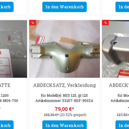
nkorb
In den Warenkorb
In d
%
%
ATTE
ABDECKSATZ, Verkleidung
ABDECKTE
L 1200
für Modell(e): NES 125, @ 125
für Mod
36-MG9-700
Artikelnummer: 53207-KGF-900ZA
Artikelnu
*
79,00 €*
103,30 €*
(23.52% gespart)
127,50 
nkorb
In den Warenkorb
In d