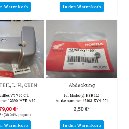
en Warenkorb
In den Warenkorb
IL, L. H., OBEN
Abdeckung
ell(e): VT 750 C 2
für Modell(e): NSR 125
mmer: 12390-MFE-A40
Artikelnummer: 43103-KY4-901
79,00 €*
2,50 €*
€*
(38.04% gespart)
en Warenkorb
In den Warenkorb