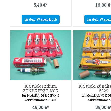
5,40 €*
16,80 €
In den Warenkorb
In den Ware
10 Stück Iridium
10 Stück, Zündk
ZÜNDKERZE, NGK
5329
für Modell(e): DPR 9 EVX-9
für Modell(e): NGK D
Artikelnummer: 38483
Artikelnummer:
49,00 €*
39,00 €