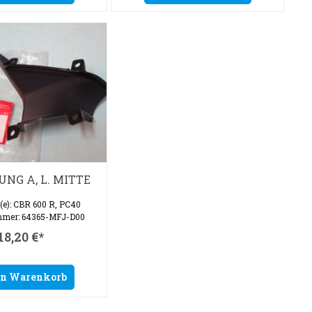
NG A, L. MITTE
l(e): CBR 600 R, PC40
mmer: 64365-MFJ-D00
18,20 €*
en Warenkorb