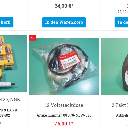
*
34,00 €*
42,40 
nkorb
In den Warenkorb
In d
%
erze, NGK
12 Voltsteckdose
2 Takt 
PR 9 EA - 9
 38482
Artikelnummer: 08U70-MJW-J80
Artike
*
75,00 €*