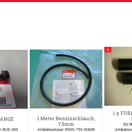
%
1 x FU
1 Meter Benzinschlauch,
LANGE
7,5mm
für M
13-MJE-D00
Artikelnummer: 95001-750-0160M
Artikelnu