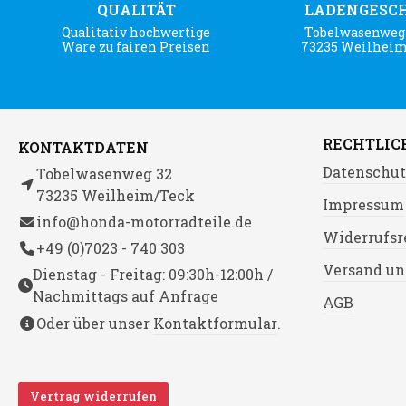
QUALITÄT
LADENGESC
Qualitativ hochwertige
Tobelwasenweg 
Ware zu fairen Preisen
73235 Weilhei
RECHTLIC
KONTAKTDATEN
Datenschut
Tobelwasenweg 32
73235 Weilheim/Teck
Impressum
info@honda-motorradteile.de
Widerrufsr
+49 (0)7023 - 740 303
Versand un
Dienstag - Freitag: 09:30h-12:00h /
Nachmittags auf Anfrage
AGB
Oder über unser
Kontaktformular
.
Vertrag widerrufen