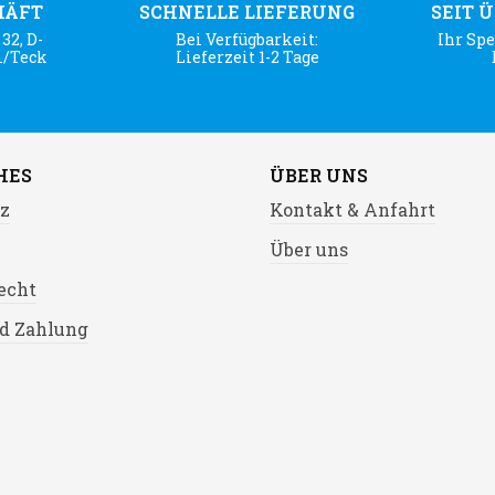
HÄFT
SCHNELLE LIEFERUNG
SEIT 
32, D-
Bei Verfügbarkeit:
Ihr Spe
m/Teck
Lieferzeit 1-2 Tage
HES
ÜBER UNS
z
Kontakt & Anfahrt
Über uns
echt
d Zahlung