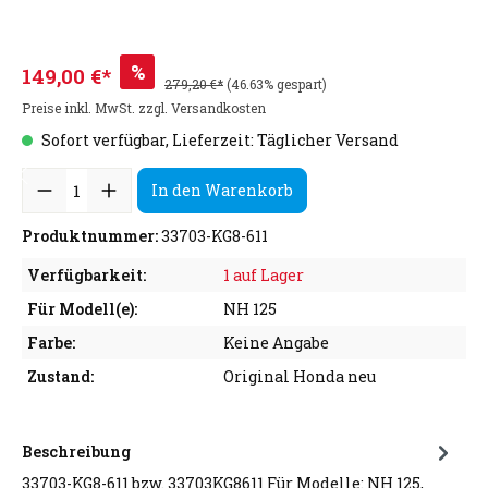
%
149,00 €*
279,20 €*
(46.63% gespart)
Preise inkl. MwSt. zzgl. Versandkosten
Sofort verfügbar, Lieferzeit: Täglicher Versand
In den Warenkorb
Produktnummer:
33703-KG8-611
Verfügbarkeit:
1 auf Lager
Für Modell(e):
NH 125
Farbe:
Keine Angabe
Zustand:
Original Honda neu
Beschreibung
33703-KG8-611 bzw. 33703KG8611 Für Modelle: NH 125,