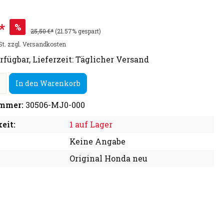
*
%
25,50 €*
(21.57% gespart)
St. zzgl. Versandkosten
rfügbar, Lieferzeit: Täglicher Versand
In den Warenkorb
mmer:
30506-MJ0-000
eit:
1 auf Lager
Keine Angabe
Original Honda neu