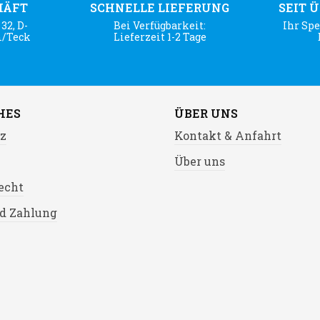
HÄFT
SCHNELLE LIEFERUNG
SEIT 
32, D-
Bei Verfügbarkeit:
Ihr Spe
m/Teck
Lieferzeit 1-2 Tage
HES
ÜBER UNS
z
Kontakt & Anfahrt
Über uns
echt
d Zahlung