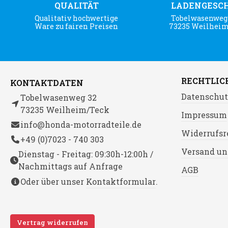
QUALITÄT
LADENGESC
Qualitativ hochwertige
Tobelwasenweg 
Ware zu fairen Preisen
73235 Weilhei
RECHTLIC
KONTAKTDATEN
Datenschut
Tobelwasenweg 32
73235 Weilheim/Teck
Impressum
info@honda-motorradteile.de
Widerrufsr
+49 (0)7023 - 740 303
Versand un
Dienstag - Freitag: 09:30h-12:00h /
Nachmittags auf Anfrage
AGB
Oder über unser
Kontaktformular
.
Vertrag widerrufen