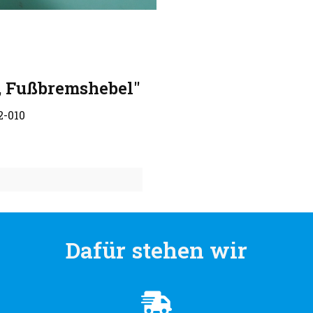
, Fußbremshebel"
2-010
Dafür stehen wir