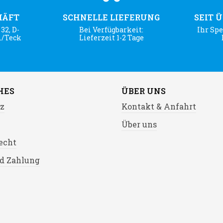
HÄFT
SCHNELLE LIEFERUNG
SEIT 
32, D-
Bei Verfügbarkeit:
Ihr Spe
m/Teck
Lieferzeit 1-2 Tage
HES
ÜBER UNS
z
Kontakt & Anfahrt
Über uns
echt
d Zahlung