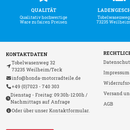
QUALITÄT
LADENGESC
Qualitativ hochwertige
Tobelwasenweg 
Ware zu fairen Preisen
73235 Weilhei
RECHTLIC
KONTAKTDATEN
Datenschut
Tobelwasenweg 32
73235 Weilheim/Teck
Impressum
info@honda-motorradteile.de
Widerrufsr
+49 (0)7023 - 740 303
Versand un
Dienstag - Freitag: 09:30h-12:00h /
Nachmittags auf Anfrage
AGB
Oder über unser
Kontaktformular
.