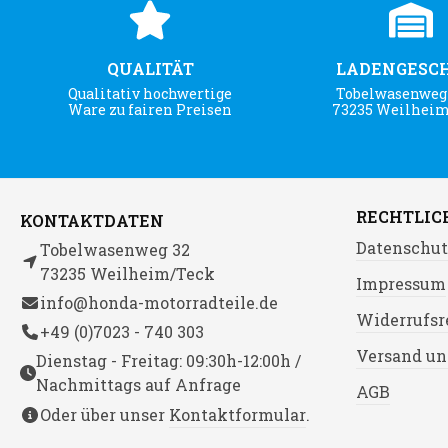
QUALITÄT
LADENGESC
Qualitativ hochwertige
Tobelwasenweg 
Ware zu fairen Preisen
73235 Weilhei
RECHTLIC
KONTAKTDATEN
Datenschut
Tobelwasenweg 32
73235 Weilheim/Teck
Impressum
info@honda-motorradteile.de
Widerrufsr
+49 (0)7023 - 740 303
Versand un
Dienstag - Freitag: 09:30h-12:00h /
Nachmittags auf Anfrage
AGB
Oder über unser
Kontaktformular
.