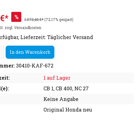
 €*
%
1.070,60 €*
(72.17% gespart)
St. zzgl. Versandkosten
rfügbar, Lieferzeit: Täglicher Versand
In den Warenkorb
mmer:
30410-KAF-672
eit:
1 auf Lager
(e):
CB 1, CB 400, NC 27
Keine Angabe
Original Honda neu