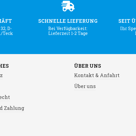
HÄFT
SCHNELLE LIEFERUNG
SEIT 
32, D-
Bei Verfügbarkeit:
Ihr Spe
m/Teck
Lieferzeit 1-2 Tage
HES
ÜBER UNS
z
Kontakt & Anfahrt
Über uns
echt
d Zahlung