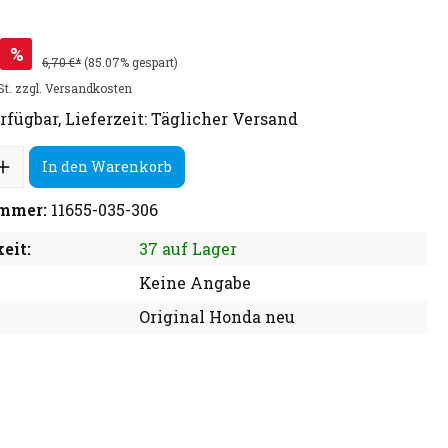
%
6,70 €*
(85.07% gespart)
St. zzgl. Versandkosten
rfügbar, Lieferzeit: Täglicher Versand
In den Warenkorb
mmer:
11655-035-306
eit:
37 auf Lager
Keine Angabe
Original Honda neu