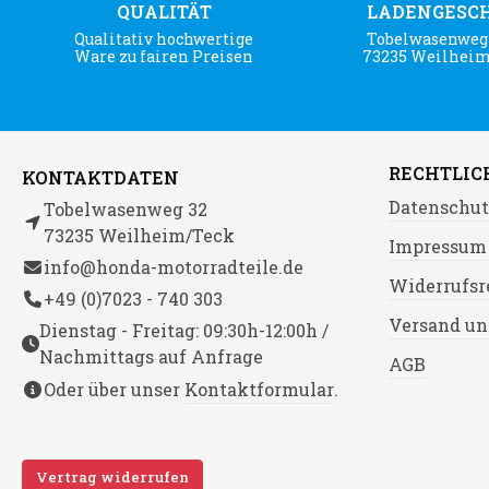
QUALITÄT
LADENGESC
Qualitativ hochwertige
Tobelwasenweg 
Ware zu fairen Preisen
73235 Weilhei
RECHTLIC
KONTAKTDATEN
Datenschut
Tobelwasenweg 32
73235 Weilheim/Teck
Impressum
info@honda-motorradteile.de
Widerrufsr
+49 (0)7023 - 740 303
Versand un
Dienstag - Freitag: 09:30h-12:00h /
Nachmittags auf Anfrage
AGB
Oder über unser
Kontaktformular
.
Vertrag widerrufen