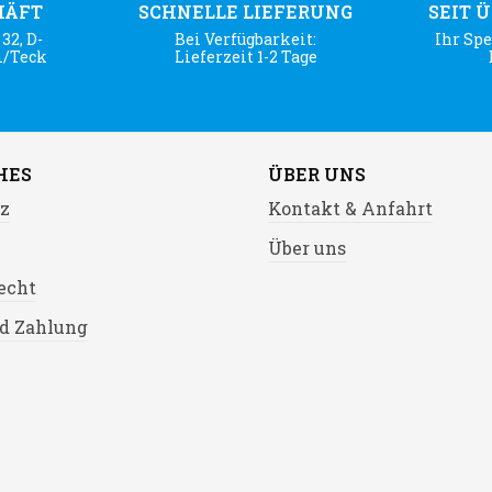
HÄFT
SCHNELLE LIEFERUNG
SEIT 
32, D-
Bei Verfügbarkeit:
Ihr Spe
m/Teck
Lieferzeit 1-2 Tage
HES
ÜBER UNS
z
Kontakt & Anfahrt
Über uns
echt
d Zahlung