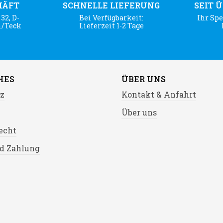
HÄFT
SCHNELLE LIEFERUNG
SEIT 
32, D-
Bei Verfügbarkeit:
Ihr Spe
m/Teck
Lieferzeit 1-2 Tage
HES
ÜBER UNS
z
Kontakt & Anfahrt
Über uns
echt
d Zahlung