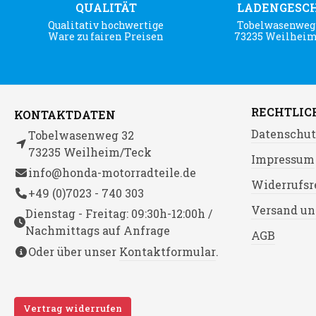
QUALITÄT
LADENGESC
Qualitativ hochwertige
Tobelwasenweg 
Ware zu fairen Preisen
73235 Weilhei
RECHTLIC
KONTAKTDATEN
Datenschut
Tobelwasenweg 32
73235 Weilheim/Teck
Impressum
info@honda-motorradteile.de
Widerrufsr
+49 (0)7023 - 740 303
Versand un
Dienstag - Freitag: 09:30h-12:00h /
Nachmittags auf Anfrage
AGB
Oder über unser
Kontaktformular
.
Vertrag widerrufen