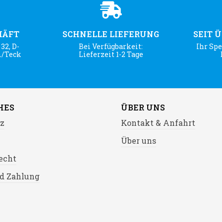
HÄFT
SCHNELLE LIEFERUNG
SEIT 
32, D-
Bei Verfügbarkeit:
Ihr Spe
m/Teck
Lieferzeit 1-2 Tage
HES
ÜBER UNS
z
Kontakt & Anfahrt
Über uns
echt
d Zahlung