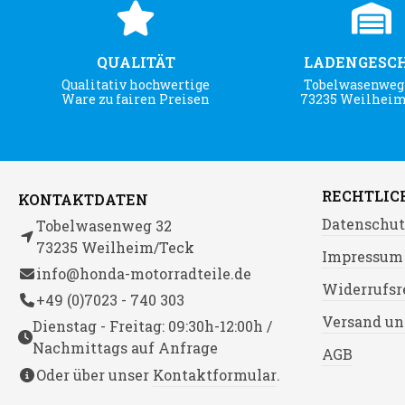
QUALITÄT
LADENGESC
Qualitativ hochwertige
Tobelwasenweg 
Ware zu fairen Preisen
73235 Weilhei
RECHTLIC
KONTAKTDATEN
Datenschut
Tobelwasenweg 32
73235 Weilheim/Teck
Impressum
info@honda-motorradteile.de
Widerrufsr
+49 (0)7023 - 740 303
Versand un
Dienstag - Freitag: 09:30h-12:00h /
Nachmittags auf Anfrage
AGB
Oder über unser
Kontaktformular
.