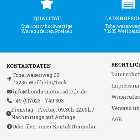
QUALITÄT
LADENGESC
Qualitativ hochwertige
Tobelwasenweg 
Ware zu fairen Preisen
73235 Weilhei
RECHTLIC
KONTAKTDATEN
Datenschut
Tobelwasenweg 32
73235 Weilheim/Teck
Impressum
info@honda-motorradteile.de
Widerrufsr
+49 (0)7023 - 740 303
Versand un
Dienstag - Freitag: 09:30h-12:00h /
Nachmittags auf Anfrage
AGB
Oder über unser
Kontaktformular
.