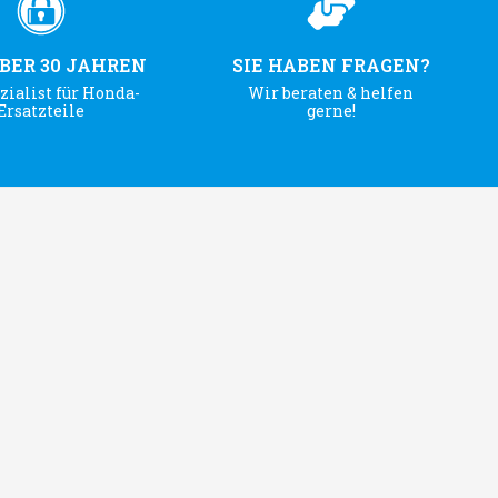
ÜBER 30 JAHREN
SIE HABEN FRAGEN?
zialist für Honda-
Wir beraten & helfen
Ersatzteile
gerne!