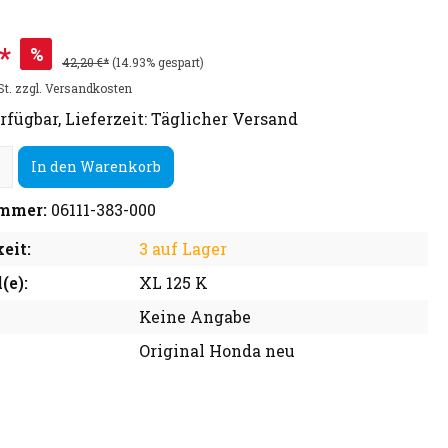
*
%
42,20 €*
(14.93% gespart)
St. zzgl. Versandkosten
rfügbar, Lieferzeit: Täglicher Versand
In den Warenkorb
mmer:
06111-383-000
eit:
3 auf Lager
(e):
XL 125 K
Keine Angabe
Original Honda neu