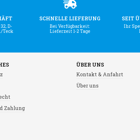
HÄFT
SCHNELLE LIEFERUNG
SEIT 
32, D-
Bei Verfügbarkeit:
Ihr Spe
m/Teck
Lieferzeit 1-2 Tage
HES
ÜBER UNS
z
Kontakt & Anfahrt
Über uns
echt
d Zahlung