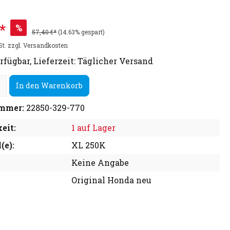
*
%
57,40 €*
(14.63% gespart)
St. zzgl. Versandkosten
rfügbar, Lieferzeit: Täglicher Versand
In den Warenkorb
mmer:
22850-329-770
eit:
1 auf Lager
(e):
XL 250K
Keine Angabe
Original Honda neu