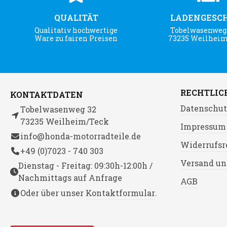
QUALITÄT
LADENGESC
Qualitativ hochwertige
Tobelwasenweg 
Ware zu fairen Preisen
73235 Weilhei
RECHTLIC
KONTAKTDATEN
Datenschut
Tobelwasenweg 32
73235 Weilheim/Teck
Impressum
info@honda-motorradteile.de
Widerrufsr
+49 (0)7023 - 740 303
Versand un
Dienstag - Freitag: 09:30h-12:00h /
Nachmittags auf Anfrage
AGB
Oder über unser
Kontaktformular
.