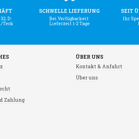
HÄFT
SCHNELLE LIEFERUNG
SEIT 
32, D-
Bei Verfügbarkeit:
Ihr Spe
m/Teck
Lieferzeit 1-2 Tage
HES
ÜBER UNS
z
Kontakt & Anfahrt
Über uns
echt
d Zahlung