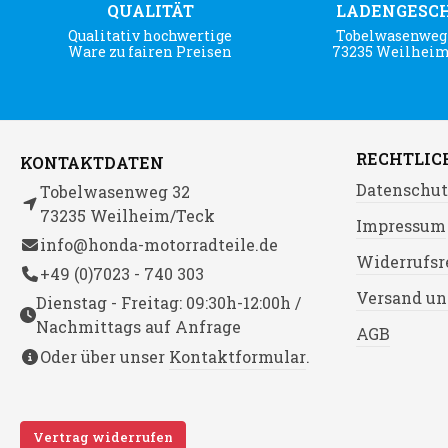
QUALITÄT
LADENGESC
Qualitativ hochwertige
Tobelwasenweg 
Ware zu fairen Preisen
73235 Weilhei
RECHTLIC
KONTAKTDATEN
Datenschut
Tobelwasenweg 32
73235 Weilheim/Teck
Impressum
info@honda-motorradteile.de
Widerrufsr
+49 (0)7023 - 740 303
Versand un
Dienstag - Freitag: 09:30h-12:00h /
Nachmittags auf Anfrage
AGB
Oder über unser
Kontaktformular
.
Vertrag widerrufen