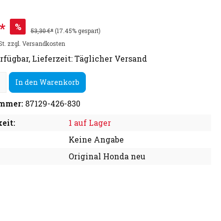
*
%
53,30 €*
(17.45% gespart)
St. zzgl. Versandkosten
rfügbar, Lieferzeit: Täglicher Versand
In den Warenkorb
mmer:
87129-426-830
eit:
1 auf Lager
Keine Angabe
Original Honda neu