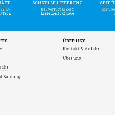
HÄFT
SCHNELLE LIEFERUNG
SEIT 
32, D-
Bei Verfügbarkeit:
Ihr Spe
m/Teck
Lieferzeit 1-2 Tage
HES
ÜBER UNS
z
Kontakt & Anfahrt
Über uns
echt
d Zahlung