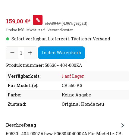
%
159,00 €*
167,30 €*
(4.96% gespart)
Preise inkl. MwSt. zzgl. Versandkosten
Sofort verfügbar, Lieferzeit: Täglicher Versand
In den Warenkorb
Produktnummer:
50630--404-000ZA
Verfügbarkeit:
1 auf Lager
Für Modell(e):
CB 550 K3
Farbe:
Keine Angabe
Zustand:
Original Honda neu
Beschreibung
50630--404-000ZA bzw. 50630404000ZA Für Modelle: CB