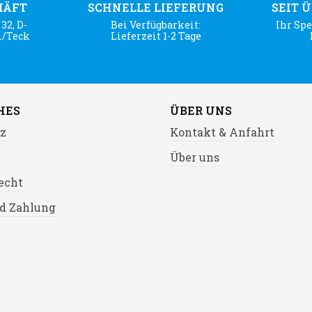
HÄFT
SCHNELLE LIEFERUNG
SEIT 
32, D-
Bei Verfügbarkeit:
Ihr Spe
m/Teck
Lieferzeit 1-2 Tage
HES
ÜBER UNS
z
Kontakt & Anfahrt
Über uns
echt
d Zahlung