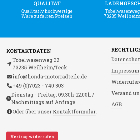
QUALITÄT
LADENGESC
Qualitativ hochwertige
Tobelwasenweg 
Ware zu fairen Preisen
73235 Weilhei
RECHTLIC
KONTAKTDATEN
Datenschut
Tobelwasenweg 32
73235 Weilheim/Teck
Impressum
info@honda-motorradteile.de
Widerrufsr
+49 (0)7023 - 740 303
Versand un
Dienstag - Freitag: 09:30h-12:00h /
Nachmittags auf Anfrage
AGB
Oder über unser
Kontaktformular
.
Vertrag widerrufen