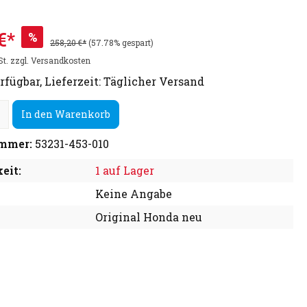
€*
%
258,20 €*
(57.78% gespart)
St. zzgl. Versandkosten
rfügbar, Lieferzeit: Täglicher Versand
In den Warenkorb
mmer:
53231-453-010
eit:
1 auf Lager
Keine Angabe
Original Honda neu