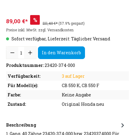
%
89,00 €*
211,40 €*
(57.9% gespart)
Preise inkl. MwSt. zzgl. Versandkosten
Sofort verfügbar, Lieferzeit: Täglicher Versand
In den Warenkorb
Produktnummer:
23420-374-000
Verfügbarkeit:
3 auf Lager
Für Modell(e):
CB 550 K, CB 550 F
Farbe:
Keine Angabe
Zustand:
Original Honda neu
Beschreibung
1. Gang, 40 Zähne 23420-374-000 bzw. 23420374000 Für