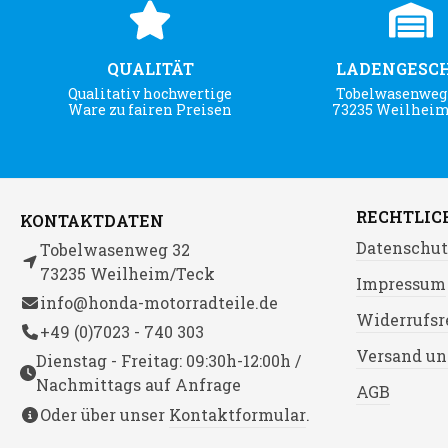
QUALITÄT
LADENGESC
Qualitativ hochwertige
Tobelwasenweg 
Ware zu fairen Preisen
73235 Weilhei
RECHTLIC
KONTAKTDATEN
Datenschut
Tobelwasenweg 32
73235 Weilheim/Teck
Impressum
info@honda-motorradteile.de
Widerrufsr
+49 (0)7023 - 740 303
Versand un
Dienstag - Freitag: 09:30h-12:00h /
Nachmittags auf Anfrage
AGB
Oder über unser
Kontaktformular
.