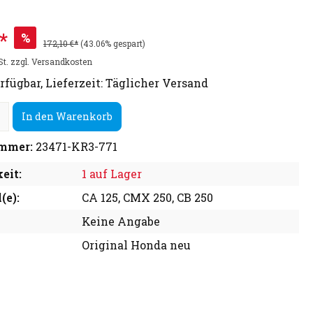
*
%
172,10 €*
(43.06% gespart)
St. zzgl. Versandkosten
rfügbar, Lieferzeit: Täglicher Versand
In den Warenkorb
mmer:
23471-KR3-771
eit:
1 auf Lager
(e):
CA 125, CMX 250, CB 250
Keine Angabe
Original Honda neu