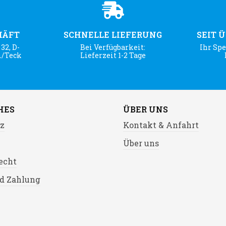
HÄFT
SCHNELLE LIEFERUNG
SEIT 
32, D-
Bei Verfügbarkeit:
Ihr Spe
m/Teck
Lieferzeit 1-2 Tage
HES
ÜBER UNS
z
Kontakt & Anfahrt
Über uns
echt
d Zahlung