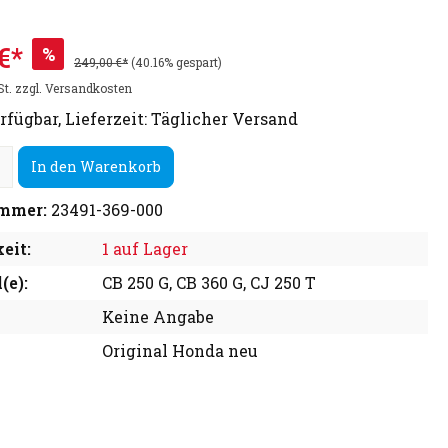
€*
%
249,00 €*
(40.16% gespart)
St. zzgl. Versandkosten
rfügbar, Lieferzeit: Täglicher Versand
In den Warenkorb
mmer:
23491-369-000
eit:
1 auf Lager
(e):
CB 250 G, CB 360 G, CJ 250 T
Keine Angabe
Original Honda neu