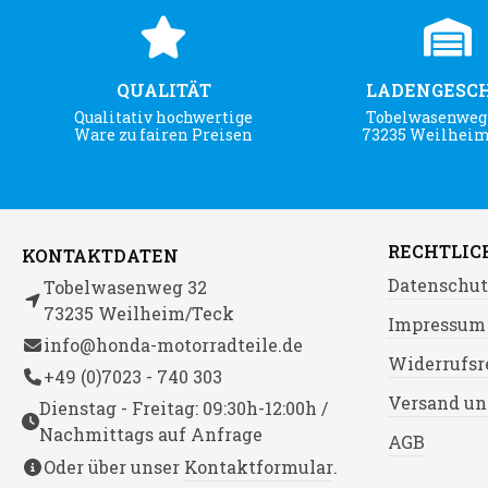
QUALITÄT
LADENGESC
Qualitativ hochwertige
Tobelwasenweg 
Ware zu fairen Preisen
73235 Weilhei
RECHTLIC
KONTAKTDATEN
Datenschut
Tobelwasenweg 32
73235 Weilheim/Teck
Impressum
info@honda-motorradteile.de
Widerrufsr
+49 (0)7023 - 740 303
Versand un
Dienstag - Freitag: 09:30h-12:00h /
Nachmittags auf Anfrage
AGB
Oder über unser
Kontaktformular
.