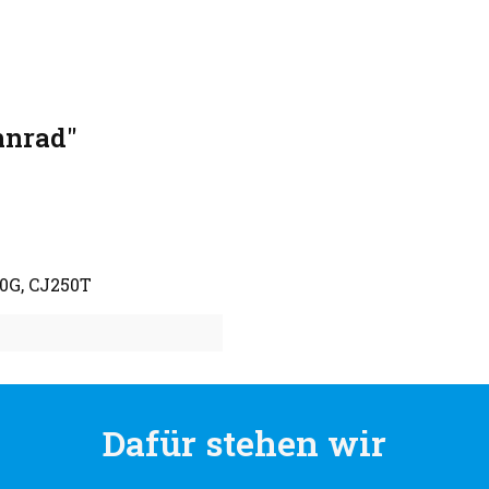
hnrad"
60G, CJ250T
Dafür stehen wir