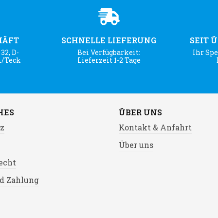
HÄFT
SCHNELLE LIEFERUNG
SEIT 
32, D-
Bei Verfügbarkeit:
Ihr Spe
m/Teck
Lieferzeit 1-2 Tage
HES
ÜBER UNS
z
Kontakt & Anfahrt
Über uns
echt
d Zahlung