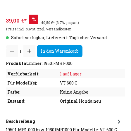
%
39,00 €*
40,50 €*
(3.7% gespart)
Preise inkl. MwSt. zzgl. Versandkosten
Sofort verfügbar, Lieferzeit: Täglicher Versand
In den Warenkorb
Produktnummer:
19501-MR1-000
Verfügbarkeit:
1 auf Lager
Für Modell(e):
VT 600 C
Farbe:
Keine Angabe
Zustand:
Original Honda neu
Beschreibung
19501-MR1-000 bzw. 19501MR1000 Für Modelle: VT 600 C,