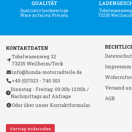
QUALITÄT
LADENGESC
Qualitativ hochwertige
Tobelwasenweg 
Ware zu fairen Preisen
73235 Weilhei
RECHTLIC
KONTAKTDATEN
Datenschut
Tobelwasenweg 32
73235 Weilheim/Teck
Impressum
info@honda-motorradteile.de
Widerrufsr
+49 (0)7023 - 740 303
Versand un
Dienstag - Freitag: 09:30h-12:00h /
Nachmittags auf Anfrage
AGB
Oder über unser
Kontaktformular
.
Vertrag widerrufen