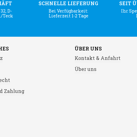
HÄFT
SCHNELLE LIEFERUNG
SEIT 
32, D-
Bei Verfügbarkeit:
Ihr Spe
m/Teck
Lieferzeit 1-2 Tage
HES
ÜBER UNS
z
Kontakt & Anfahrt
Über uns
echt
d Zahlung