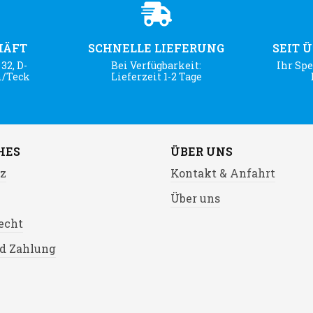
HÄFT
SCHNELLE LIEFERUNG
SEIT 
32, D-
Bei Verfügbarkeit:
Ihr Spe
m/Teck
Lieferzeit 1-2 Tage
HES
ÜBER UNS
z
Kontakt & Anfahrt
Über uns
echt
d Zahlung