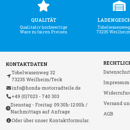
QUALITÄT
LADENGESC
Qualitativ hochwertige
Tobelwasenweg 
Ware zu fairen Preisen
73235 Weilhei
RECHTLIC
KONTAKTDATEN
Datenschut
Tobelwasenweg 32
73235 Weilheim/Teck
Impressum
info@honda-motorradteile.de
Widerrufsr
+49 (0)7023 - 740 303
Versand un
Dienstag - Freitag: 09:30h-12:00h /
Nachmittags auf Anfrage
AGB
Oder über unser
Kontaktformular
.