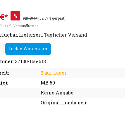
 €*
%
526,10 €*
(52.67% gespart)
St. zzgl. Versandkosten
rfügbar, Lieferzeit: Täglicher Versand
In den Warenkorb
mmer:
37100-166-613
eit:
2 auf Lager
(e):
MB 50
Keine Angabe
Original Honda neu