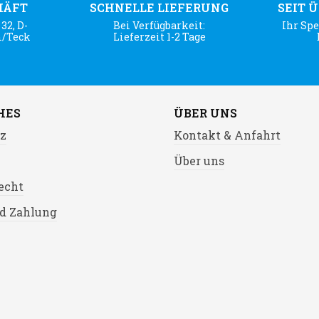
HÄFT
SCHNELLE LIEFERUNG
SEIT 
32, D-
Bei Verfügbarkeit:
Ihr Spe
m/Teck
Lieferzeit 1-2 Tage
HES
ÜBER UNS
z
Kontakt & Anfahrt
Über uns
echt
d Zahlung