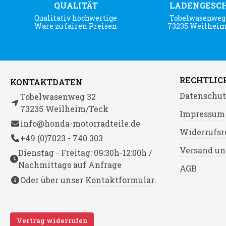
QUALITÄT
LADENGESC
Qualitativ hochwertige
Tobelwasenweg 
Ware zu fairen Preisen
73235 Weilhei
RECHTLIC
KONTAKTDATEN
Datenschut
Tobelwasenweg 32
73235 Weilheim/Teck
Impressum
info@honda-motorradteile.de
Widerrufsr
+49 (0)7023 - 740 303
Versand un
Dienstag - Freitag: 09:30h-12:00h /
Nachmittags auf Anfrage
AGB
Oder über unser
Kontaktformular
.
Vertrag widerrufen