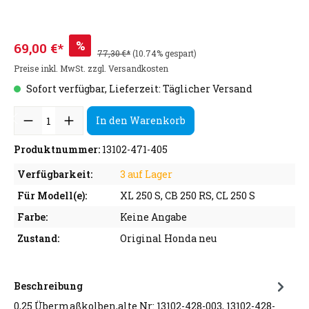
%
69,00 €*
77,30 €*
(10.74% gespart)
Preise inkl. MwSt. zzgl. Versandkosten
Sofort verfügbar, Lieferzeit: Täglicher Versand
In den Warenkorb
Produktnummer:
13102-471-405
Verfügbarkeit:
3 auf Lager
Für Modell(e):
XL 250 S, CB 250 RS, CL 250 S
Farbe:
Keine Angabe
Zustand:
Original Honda neu
Beschreibung
0,25 Übermaßkolben,alte Nr: 13102-428-003, 13102-428-