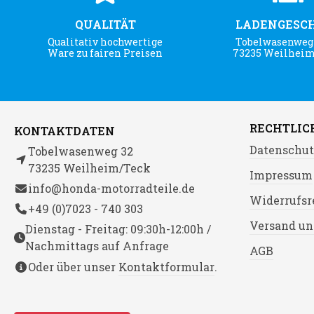
QUALITÄT
LADENGESC
Qualitativ hochwertige
Tobelwasenweg 
Ware zu fairen Preisen
73235 Weilhei
RECHTLIC
KONTAKTDATEN
Datenschut
Tobelwasenweg 32
73235 Weilheim/Teck
Impressum
info@honda-motorradteile.de
Widerrufsr
+49 (0)7023 - 740 303
Versand un
Dienstag - Freitag: 09:30h-12:00h /
Nachmittags auf Anfrage
AGB
Oder über unser
Kontaktformular
.