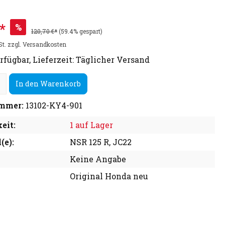
*
%
120,70 €*
(59.4% gespart)
St. zzgl. Versandkosten
rfügbar, Lieferzeit: Täglicher Versand
In den Warenkorb
mmer:
13102-KY4-901
eit:
1 auf Lager
(e):
NSR 125 R, JC22
Keine Angabe
Original Honda neu