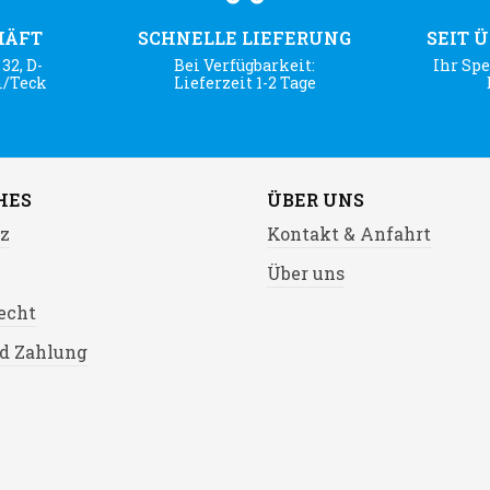
HÄFT
SCHNELLE LIEFERUNG
SEIT 
32, D-
Bei Verfügbarkeit:
Ihr Spe
m/Teck
Lieferzeit 1-2 Tage
HES
ÜBER UNS
z
Kontakt & Anfahrt
Über uns
echt
d Zahlung