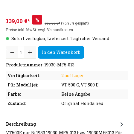
%
139,00 €*
603,00 €*
(76.95% gespart)
Preise inkl. MwSt. zzgl. Versandkosten
Sofort verfügbar, Lieferzeit: Täglicher Versand
In den Warenkorb
Produktnummer:
19030-MF5-013
Verfügbarkeit:
2 auf Lager
Für Modell(e):
VT 500 C, VT 500 E
Farbe:
Keine Angabe
Zustand:
Original Honda neu
Beschreibung
VT500E nur Bj 1983 19030-MF5-013 bzw. 19030MF5013 Für