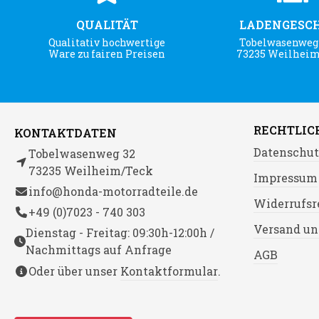
QUALITÄT
LADENGESC
Qualitativ hochwertige
Tobelwasenweg 
Ware zu fairen Preisen
73235 Weilhei
RECHTLIC
KONTAKTDATEN
Datenschut
Tobelwasenweg 32
73235 Weilheim/Teck
Impressum
info@honda-motorradteile.de
Widerrufsr
+49 (0)7023 - 740 303
Versand un
Dienstag - Freitag: 09:30h-12:00h /
Nachmittags auf Anfrage
AGB
Oder über unser
Kontaktformular
.