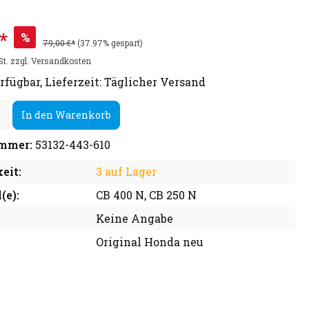
*
%
79,00 €*
(37.97% gespart)
St. zzgl. Versandkosten
rfügbar, Lieferzeit: Täglicher Versand
In den Warenkorb
mmer:
53132-443-610
eit:
3 auf Lager
(e):
CB 400 N, CB 250 N
Keine Angabe
Original Honda neu