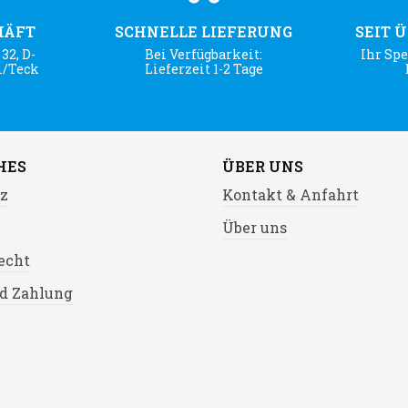
HÄFT
SCHNELLE LIEFERUNG
SEIT 
32, D-
Bei Verfügbarkeit:
Ihr Spe
m/Teck
Lieferzeit 1-2 Tage
HES
ÜBER UNS
z
Kontakt & Anfahrt
Über uns
echt
d Zahlung