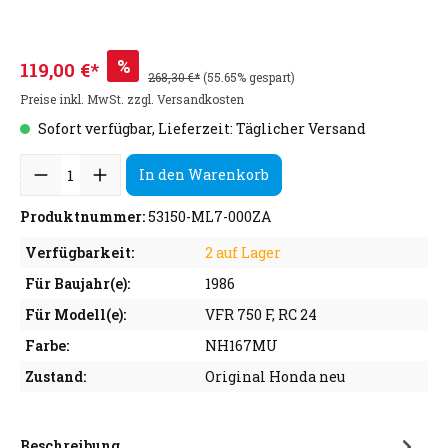
%
119,00 €*
268,30 €*
(55.65% gespart)
Preise inkl. MwSt. zzgl. Versandkosten
Sofort verfügbar, Lieferzeit: Täglicher Versand
In den Warenkorb
Produktnummer:
53150-ML7-000ZA
Verfügbarkeit:
2 auf Lager
Für Baujahr(e):
1986
Für Modell(e):
VFR 750 F, RC 24
Farbe:
NH167MU
Zustand:
Original Honda neu
Beschreibung