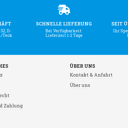
HÄFT
SCHNELLE LIEFERUNG
SEIT 
32, D-
Bei Verfügbarkeit:
Ihr Spe
m/Teck
Lieferzeit 1-2 Tage
HES
ÜBER UNS
z
Kontakt & Anfahrt
Über uns
echt
d Zahlung