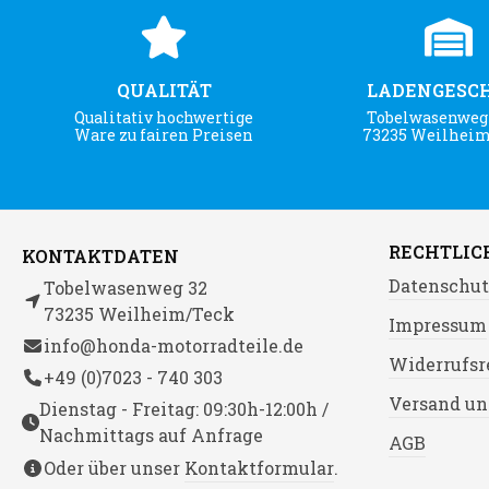
QUALITÄT
LADENGESC
Qualitativ hochwertige
Tobelwasenweg 
Ware zu fairen Preisen
73235 Weilhei
RECHTLIC
KONTAKTDATEN
Datenschut
Tobelwasenweg 32
73235 Weilheim/Teck
Impressum
info@honda-motorradteile.de
Widerrufsr
+49 (0)7023 - 740 303
Versand un
Dienstag - Freitag: 09:30h-12:00h /
Nachmittags auf Anfrage
AGB
Oder über unser
Kontaktformular
.