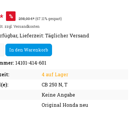
*
%
298,00 €*
(67.11% gespart)
St. zzgl. Versandkosten
rfügbar, Lieferzeit: Täglicher Versand
In den Warenkorb
mmer:
14101-414-601
eit:
4 auf Lager
(e):
CB 250 N, T
Keine Angabe
Original Honda neu