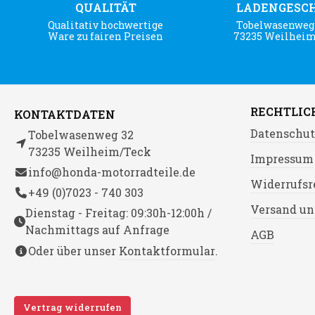
QUALITÄT
LADENGESC
Qualitativ hochwertige
Tobelwasenweg 
Ware zu fairen Preisen
73235 Weilhei
RECHTLIC
KONTAKTDATEN
Datenschut
Tobelwasenweg 32
73235 Weilheim/Teck
Impressum
info@honda-motorradteile.de
Widerrufsr
+49 (0)7023 - 740 303
Versand un
Dienstag - Freitag: 09:30h-12:00h /
Nachmittags auf Anfrage
AGB
Oder über unser
Kontaktformular
.
Vertrag widerrufen