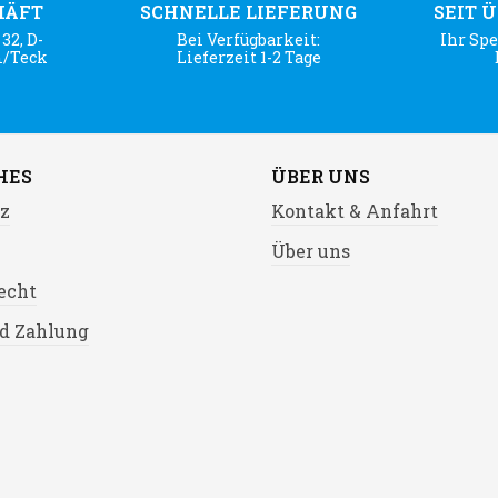
HÄFT
SCHNELLE LIEFERUNG
SEIT 
32, D-
Bei Verfügbarkeit:
Ihr Spe
m/Teck
Lieferzeit 1-2 Tage
HES
ÜBER UNS
z
Kontakt & Anfahrt
Über uns
echt
d Zahlung