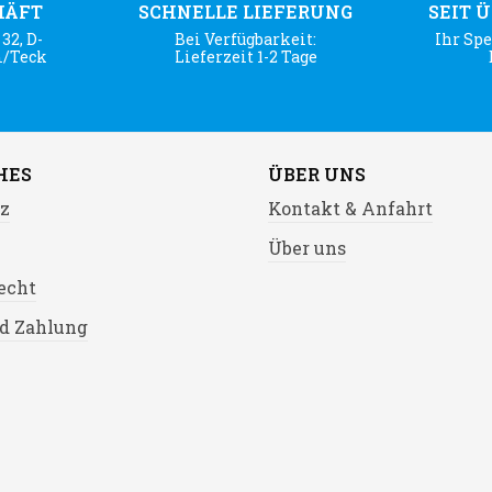
HÄFT
SCHNELLE LIEFERUNG
SEIT 
32, D-
Bei Verfügbarkeit:
Ihr Spe
m/Teck
Lieferzeit 1-2 Tage
HES
ÜBER UNS
z
Kontakt & Anfahrt
Über uns
echt
d Zahlung