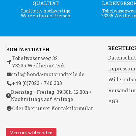
QUALITÄT
LADENGESC
Qualitativ hochwertige
Tobelwasenweg 
Ware zu fairen Preisen
73235 Weilhei
RECHTLIC
KONTAKTDATEN
Datenschut
Tobelwasenweg 32
73235 Weilheim/Teck
Impressum
info@honda-motorradteile.de
Widerrufsr
+49 (0)7023 - 740 303
Versand un
Dienstag - Freitag: 09:30h-12:00h /
Nachmittags auf Anfrage
AGB
Oder über unser
Kontaktformular
.
Vertrag widerrufen