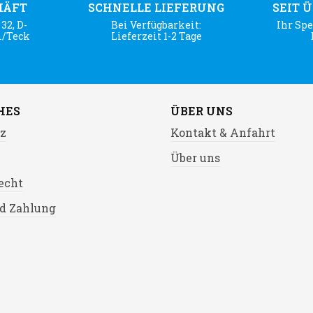
HÄFT
SCHNELLE LIEFERUNG
SEIT 
32, D-
Bei Verfügbarkeit:
Ihr Spe
m/Teck
Lieferzeit 1-2 Tage
HES
ÜBER UNS
z
Kontakt & Anfahrt
Über uns
echt
d Zahlung