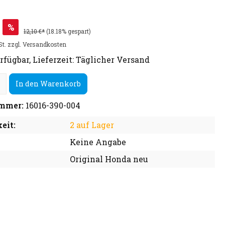
%
12,10 €*
(18.18% gespart)
St. zzgl. Versandkosten
rfügbar, Lieferzeit: Täglicher Versand
In den Warenkorb
mmer:
16016-390-004
eit:
2 auf Lager
Keine Angabe
Original Honda neu