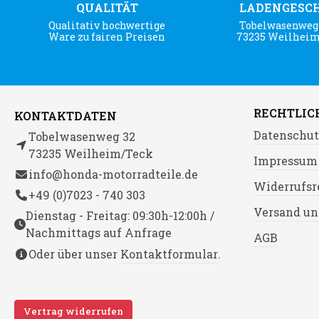
QUALITÄT
LADENGESC
Qualitativ hochwertige
Tobelwasenweg 
Ware zu fairen Preisen
73235 Weilhei
RECHTLIC
KONTAKTDATEN
Datenschut
Tobelwasenweg 32
73235 Weilheim/Teck
Impressum
info@honda-motorradteile.de
Widerrufsr
+49 (0)7023 - 740 303
Versand un
Dienstag - Freitag: 09:30h-12:00h /
Nachmittags auf Anfrage
AGB
Oder über unser
Kontaktformular
.
Vertrag widerrufen