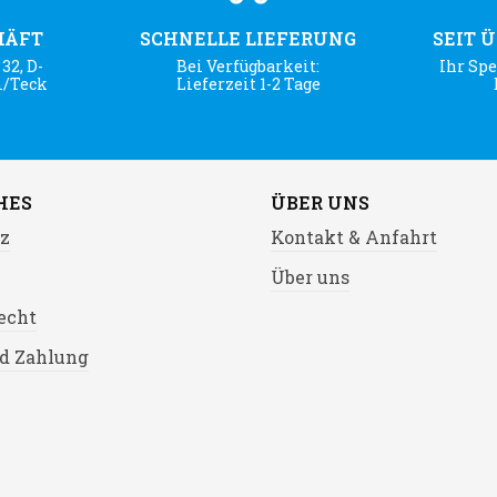
HÄFT
SCHNELLE LIEFERUNG
SEIT 
32, D-
Bei Verfügbarkeit:
Ihr Spe
m/Teck
Lieferzeit 1-2 Tage
HES
ÜBER UNS
z
Kontakt & Anfahrt
Über uns
echt
d Zahlung