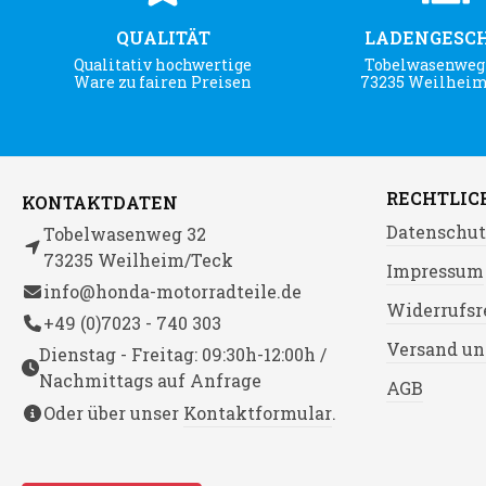
QUALITÄT
LADENGESC
Qualitativ hochwertige
Tobelwasenweg 
Ware zu fairen Preisen
73235 Weilhei
RECHTLIC
KONTAKTDATEN
Datenschut
Tobelwasenweg 32
73235 Weilheim/Teck
Impressum
info@honda-motorradteile.de
Widerrufsr
+49 (0)7023 - 740 303
Versand un
Dienstag - Freitag: 09:30h-12:00h /
Nachmittags auf Anfrage
AGB
Oder über unser
Kontaktformular
.