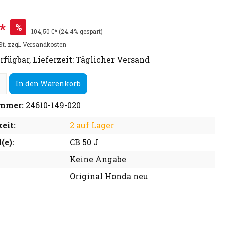
*
%
104,50 €*
(24.4% gespart)
St. zzgl. Versandkosten
rfügbar, Lieferzeit: Täglicher Versand
In den Warenkorb
mmer:
24610-149-020
eit:
2 auf Lager
(e):
CB 50 J
Keine Angabe
Original Honda neu