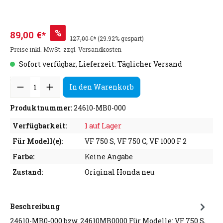
%
89,00 €*
127,00 €*
(29.92% gespart)
Preise inkl. MwSt. zzgl. Versandkosten
Sofort verfügbar, Lieferzeit: Täglicher Versand
In den Warenkorb
Produktnummer:
24610-MB0-000
Verfügbarkeit:
1 auf Lager
Für Modell(e):
VF 750 S, VF 750 C, VF 1000 F 2
Farbe:
Keine Angabe
Zustand:
Original Honda neu
Beschreibung
24610-MB0-000 bzw. 24610MB0000 Für Modelle: VF 750 S,