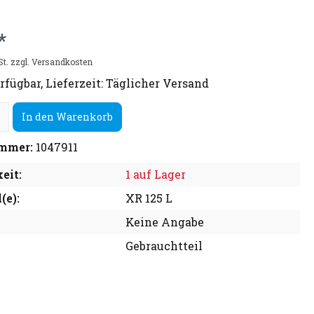
*
St. zzgl. Versandkosten
rfügbar, Lieferzeit: Täglicher Versand
In den Warenkorb
mmer:
1047911
eit:
1 auf Lager
(e):
XR 125 L
Keine Angabe
Gebrauchtteil