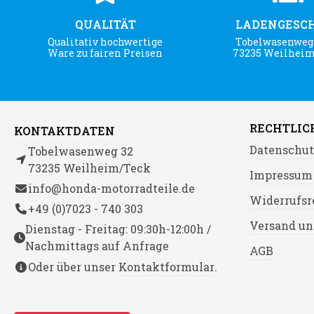
QUALITÄT
LADENGESC
Qualitativ hochwertige
Tobelwasenweg 
Ware zu fairen Preisen
73235 Weilhei
RECHTLIC
KONTAKTDATEN
Datenschut
Tobelwasenweg 32
73235 Weilheim/Teck
Impressum
info@honda-motorradteile.de
Widerrufsr
+49 (0)7023 - 740 303
Versand un
Dienstag - Freitag: 09:30h-12:00h /
Nachmittags auf Anfrage
AGB
Oder über unser
Kontaktformular
.