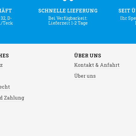
HÄFT
SCHNELLE LIEFERUNG
SEIT 
32, D-
Bei Verfügbarkeit:
Ihr Spe
m/Teck
Lieferzeit 1-2 Tage
HES
ÜBER UNS
z
Kontakt & Anfahrt
Über uns
echt
d Zahlung