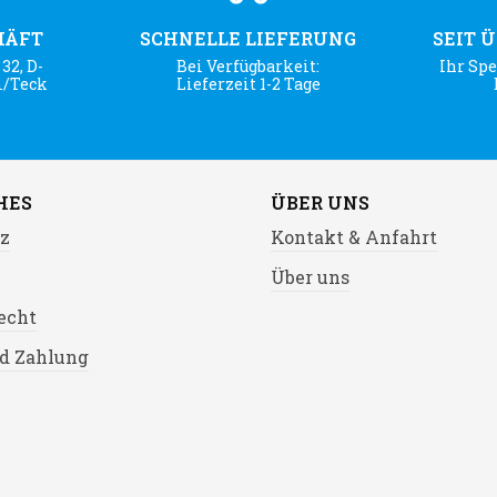
HÄFT
SCHNELLE LIEFERUNG
SEIT 
32, D-
Bei Verfügbarkeit:
Ihr Spe
m/Teck
Lieferzeit 1-2 Tage
HES
ÜBER UNS
z
Kontakt & Anfahrt
Über uns
echt
d Zahlung