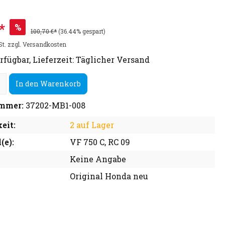
*
%
100,70 €*
(36.44% gespart)
St. zzgl. Versandkosten
rfügbar, Lieferzeit: Täglicher Versand
In den Warenkorb
mmer:
37202-MB1-008
eit:
2 auf Lager
(e):
VF 750 C, RC 09
Keine Angabe
Original Honda neu