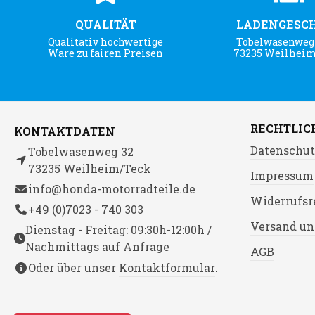
QUALITÄT
LADENGESC
Qualitativ hochwertige
Tobelwasenweg 
Ware zu fairen Preisen
73235 Weilhei
RECHTLIC
KONTAKTDATEN
Datenschut
Tobelwasenweg 32
73235 Weilheim/Teck
Impressum
info@honda-motorradteile.de
Widerrufsr
+49 (0)7023 - 740 303
Versand un
Dienstag - Freitag: 09:30h-12:00h /
Nachmittags auf Anfrage
AGB
Oder über unser
Kontaktformular
.