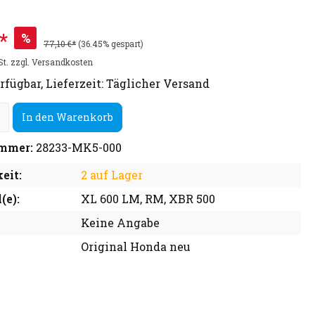
*
%
77,10 €*
(36.45% gespart)
St. zzgl. Versandkosten
rfügbar, Lieferzeit: Täglicher Versand
In den Warenkorb
mmer:
28233-MK5-000
eit:
2 auf Lager
(e):
XL 600 LM, RM, XBR 500
Keine Angabe
Original Honda neu