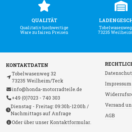
QUALITÄT
LADENGESC
Qualitativ hochwertige
Tobelwasenweg 
Ware zu fairen Preisen
73235 Weilhei
RECHTLIC
KONTAKTDATEN
Datenschut
Tobelwasenweg 32
73235 Weilheim/Teck
Impressum
info@honda-motorradteile.de
Widerrufsr
+49 (0)7023 - 740 303
Versand un
Dienstag - Freitag: 09:30h-12:00h /
Nachmittags auf Anfrage
AGB
Oder über unser
Kontaktformular
.