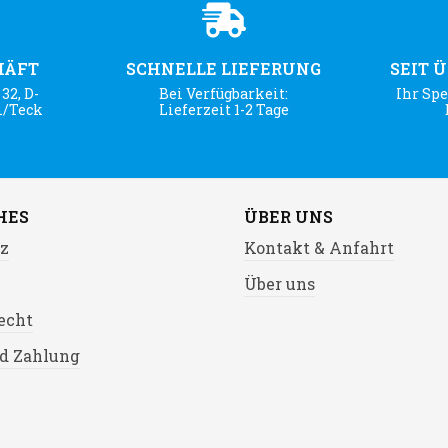
HÄFT
SCHNELLE LIEFERUNG
SEIT 
32, D-
Bei Verfügbarkeit:
Ihr Spe
m/Teck
Lieferzeit 1-2 Tage
HES
ÜBER UNS
z
Kontakt & Anfahrt
Über uns
echt
d Zahlung