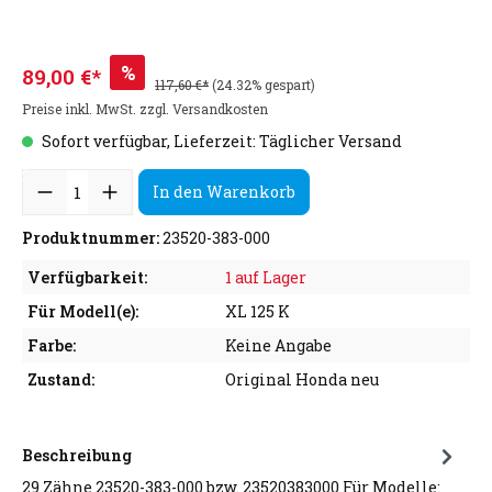
%
89,00 €*
117,60 €*
(24.32% gespart)
Preise inkl. MwSt. zzgl. Versandkosten
Sofort verfügbar, Lieferzeit: Täglicher Versand
In den Warenkorb
Produktnummer:
23520-383-000
Verfügbarkeit:
1 auf Lager
Für Modell(e):
XL 125 K
Farbe:
Keine Angabe
Zustand:
Original Honda neu
Beschreibung
29 Zähne 23520-383-000 bzw. 23520383000 Für Modelle: