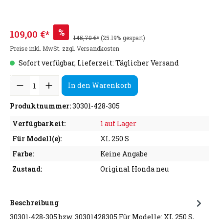
%
109,00 €*
145,70 €*
(25.19% gespart)
Preise inkl. MwSt. zzgl. Versandkosten
Sofort verfügbar, Lieferzeit: Täglicher Versand
In den Warenkorb
Produktnummer:
30301-428-305
Verfügbarkeit:
1 auf Lager
Für Modell(e):
XL 250 S
Farbe:
Keine Angabe
Zustand:
Original Honda neu
Beschreibung
30301-428-305 bzw. 30301428305 Für Modelle: XL 250 S,