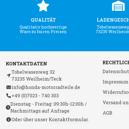
QUALITÄT
LADENGESC
Qualitativ hochwertige
Tobelwasenweg 
Ware zu fairen Preisen
73235 Weilhei
RECHTLIC
KONTAKTDATEN
Datenschut
Tobelwasenweg 32
73235 Weilheim/Teck
Impressum
info@honda-motorradteile.de
Widerrufsr
+49 (0)7023 - 740 303
Versand un
Dienstag - Freitag: 09:30h-12:00h /
Nachmittags auf Anfrage
AGB
Oder über unser
Kontaktformular
.