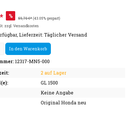
*
%
59,70 €*
(43.05% gespart)
St. zzgl. Versandkosten
rfügbar, Lieferzeit: Täglicher Versand
In den Warenkorb
mmer:
12317-MN5-000
eit:
2 auf Lager
(e):
GL 1500
Keine Angabe
Original Honda neu