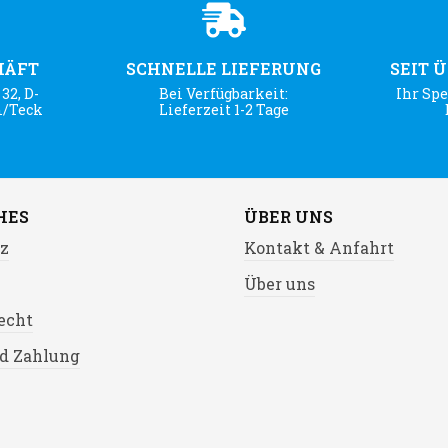
HÄFT
SCHNELLE LIEFERUNG
SEIT 
32, D-
Bei Verfügbarkeit:
Ihr Spe
m/Teck
Lieferzeit 1-2 Tage
HES
ÜBER UNS
z
Kontakt & Anfahrt
Über uns
echt
d Zahlung