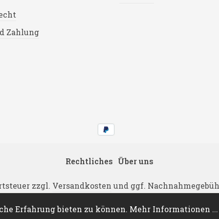
echt
d Zahlung
Rechtliches
Über uns
rtsteuer zzgl.
Versandkosten
und ggf. Nachnahmegebühr
NDA Motorradteile - Wentsch und Klink GbR Motorradt
che Erfahrung bieten zu können.
Mehr Informationen ...
Technische Umsetzung:
René Löffler