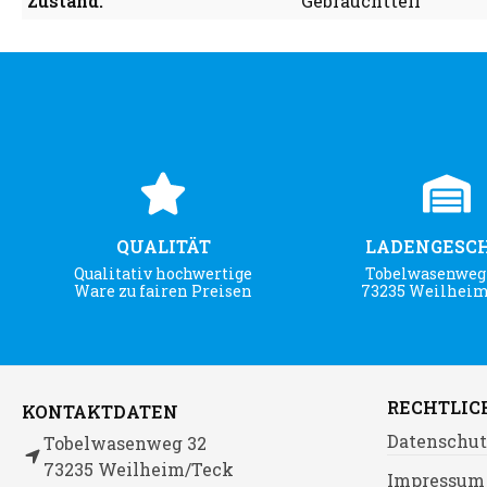
Zustand:
Gebrauchtteil
QUALITÄT
LADENGESC
Qualitativ hochwertige
Tobelwasenweg 
Ware zu fairen Preisen
73235 Weilhei
RECHTLIC
KONTAKTDATEN
Datenschut
Tobelwasenweg 32
73235 Weilheim/Teck
Impressum