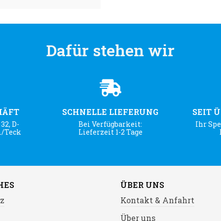
Dafür stehen wir
HÄFT
SCHNELLE LIEFERUNG
SEIT 
32, D-
Bei Verfügbarkeit:
Ihr Spe
m/Teck
Lieferzeit 1-2 Tage
HES
ÜBER UNS
z
Kontakt & Anfahrt
Über uns